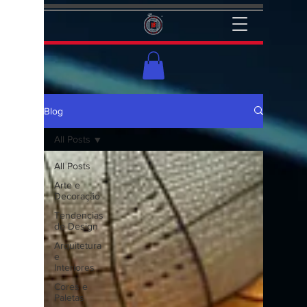
Blog
All Posts
All Posts
Arte e
Decoração
Tendencias
de Design
Arquitetura
e
Interiores
Cores e
Paletas