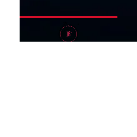
Rua 2700, 551 Sala 01
2010. 18th Century® e Æterna®
Balneário Camboriú - SC - Brasil
são marcas patenteadas e
CEP
88330-374
registradas. Todos os direitos
(47) 3311-6742
reservados.
CNPJ
20.489.534
/0001-30
Declaração de Acessibilidade