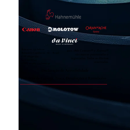
Rua 2700, 551 Sala 01
2010. 18th Century® e Æterna®
Balneário Camboriú - SC - Brasil
são marcas patenteadas e
CEP
88330-374
registradas. Todos os direitos
(47) 3311-6742
reservados.
CNPJ
20.489.534
/0001-30
Declaração de Acessibilidade
Políticas de Entrega, Troca, Devoluções e Reembolso