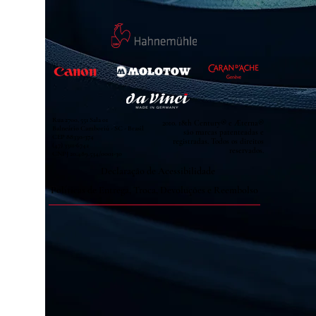
Rua 2700, 551 Sala 01
2010. 18th Century® e Æterna®
Balneário Camboriú - SC - Brasil
são marcas patenteadas e
CEP
88330-374
registradas. Todos os direitos
(47) 3311-6742
reservados.
CNPJ
20.489.534
/0001-30
Declaração de Acessibilidade
Políticas de Entrega, Troca, Devoluções e Reembolso