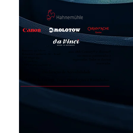
Rua 2700, 551 Sala 01
2010. 18th Century® e Æterna®
Balneário Camboriú - SC - Brasil
são marcas patenteadas e
CEP
88330-374
registradas. Todos os direitos
(47) 3311-6742
reservados.
CNPJ
20.489.534
/0001-30
Declaração de Acessibilidade
Políticas de Entrega, Troca, Devoluções e Reembolso