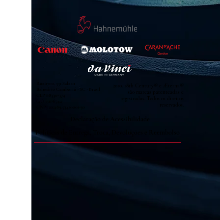
Rua 2700, 551 Sala 01
2010. 18th Century® e Æterna®
Balneário Camboriú - SC - Brasil
são marcas patenteadas e
CEP
88330-374
registradas. Todos os direitos
(47) 3311-6742
reservados.
CNPJ
20.489.534
/0001-30
Declaração de Acessibilidade
Políticas de Entrega, Troca, Devoluções e Reembolso