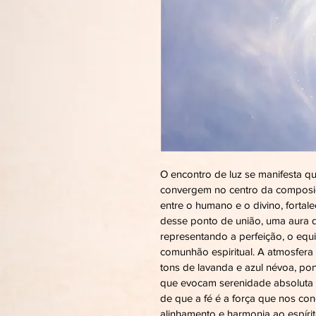
O encontro de luz se manifesta qu
convergem no centro da composiçã
entre o humano e o divino, fortale
desse ponto de união, uma aura d
representando a perfeição, o equ
comunhão espiritual. A atmosfera 
tons de lavanda e azul névoa, pon
que evocam serenidade absoluta e
de que a fé é a força que nos cone
alinhamento e harmonia ao espírit