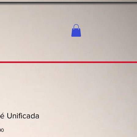
Fé Unificada
Preço
90
promocional